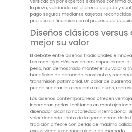
verificación por expertos externos confirma qu
la pieza, validando así el precio pagado y se
pago seguros mediante tarjetas reconocidas
protección financiera en el proceso de adquisi
Diseños clásicos versu
mejor su valor
El debate entre diseños tradicionales e innov
Los montajes clásicos en oro, especialmente so
perla, han demostrado mantener su valor a t
benefician de demanda constante y reconocimi
transmisión patrimonial. Un collar de cuaren
puede superar los cincuenta mil euros, repres
Los diseños contemporáneos ofrecen ventajas
incorporan perlas tahitianas en montajes inno
diseñador alcanza notoriedad internacional. S
valor depende tanto de la gema como de la f
tradición orfebre con perlas de máxima calid
exclusividad y reconocimiento de mercado.