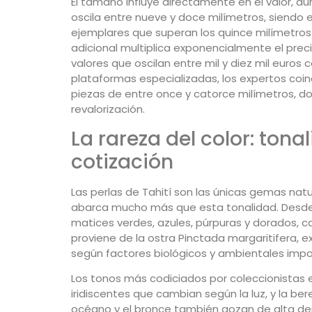
El tamaño influye directamente en el valor, a
oscila entre nueve y doce milímetros, siendo
ejemplares que superan los quince milímetros
adicional multiplica exponencialmente el pre
valores que oscilan entre mil y diez mil euros 
plataformas especializadas, los expertos coin
piezas de entre once y catorce milímetros, do
revalorización.
La rareza del color: ton
cotización
Las perlas de Tahití son las únicas gemas na
abarca mucho más que esta tonalidad. Desde 
matices verdes, azules, púrpuras y dorados, c
proviene de la ostra Pinctada margaritifera, ex
según factores biológicos y ambientales imposi
Los tonos más codiciados por coleccionistas e 
iridiscentes que cambian según la luz, y la ber
océano y el bronce también gozan de alta d