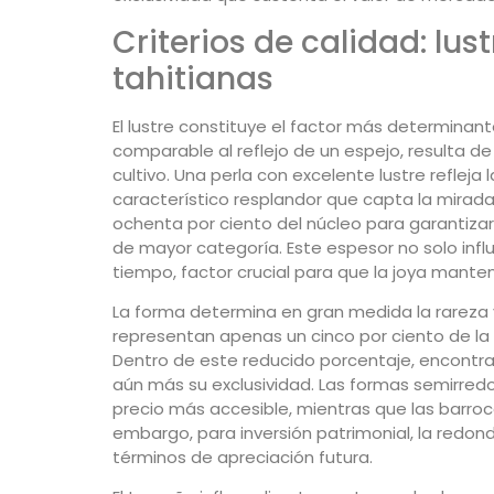
Criterios de calidad: lu
tahitianas
El lustre constituye el factor más determinante
comparable al reflejo de un espejo, resulta d
cultivo. Una perla con excelente lustre refleja
característico resplandor que capta la mirad
ochenta por ciento del núcleo para garantizar
de mayor categoría. Este espesor no solo influ
tiempo, factor crucial para que la joya mante
La forma determina en gran medida la rareza y
representan apenas un cinco por ciento de la p
Dentro de este reducido porcentaje, encontrar
aún más su exclusividad. Las formas semirred
precio más accesible, mientras que las barro
embargo, para inversión patrimonial, la redo
términos de apreciación futura.