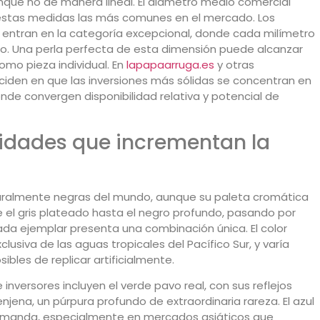
unque no de manera lineal. El diámetro medio comercial
 estas medidas las más comunes en el mercado. Los
 entran en la categoría excepcional, donde cada milímetro
cio. Una perla perfecta de esta dimensión puede alcanzar
como pieza individual. En
lapapaarruga.es
y otras
ciden en que las inversiones más sólidas se concentran en
nde convergen disponibilidad relativa y potencial de
alidades que incrementan la
turalmente negras del mundo, aunque su paleta cromática
el gris plateado hasta el negro profundo, pasando por
ada ejemplar presenta una combinación única. El color
clusiva de las aguas tropicales del Pacífico Sur, y varía
bles de replicar artificialmente.
inversores incluyen el verde pavo real, con sus reflejos
enjena, un púrpura profundo de extraordinaria rareza. El azul
emanda, especialmente en mercados asiáticos que