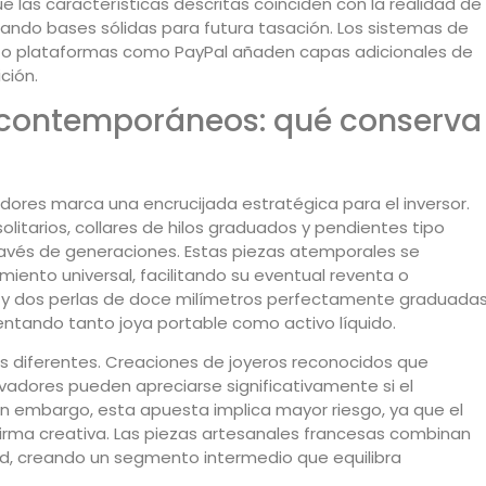
e las características descritas coinciden con la realidad de
ntando bases sólidas para futura tasación. Los sistemas de
 o plataformas como PayPal añaden capas adicionales de
ción.
s contemporáneos: qué conserva
adores marca una encrucijada estratégica para el inversor.
litarios, collares de hilos graduados y pendientes tipo
ravés de generaciones. Estas piezas atemporales se
ento universal, facilitando su eventual reventa o
ta y dos perlas de doce milímetros perfectamente graduada
entando tanto joya portable como activo líquido.
 diferentes. Creaciones de joyeros reconocidos que
vadores pueden apreciarse significativamente si el
in embargo, esta apuesta implica mayor riesgo, ya que el
irma creativa. Las piezas artesanales francesas combinan
ad, creando un segmento intermedio que equilibra