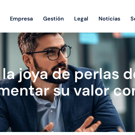
Empresa
Gestión
Legal
Noticias
S
la joya de perlas de
mentar su valor co