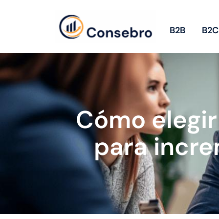
B2B
B2C
Cómo elegir 
para incre